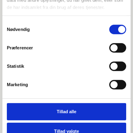
data med andre oplysninger, du har givet dem, eller som
de har indsamlet fra din brug af deres tjenester.
Gå til Pensionsinfo.dk
Samtykkevalg
Nødvendig
2
Præferencer
Upload dit pensionsoverblik her på
siden
Statistik
Marketing
Gå til vores “Pensionsanalyse”
Udfyld formularen med dine informationer
og upload dit dokument fra
pensionsinfo.dk
Tillad alle
Tillad valgte