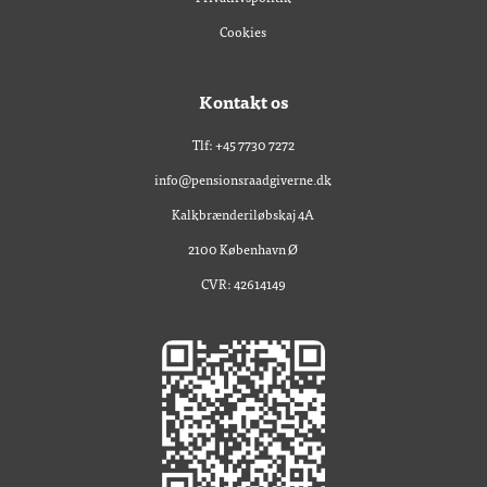
Cookies
Kontakt os
Tlf: +45 7730 7272
info@pensionsraadgiverne.dk
Kalkbrænderiløbskaj 4A
2100 København Ø
CVR: 42614149