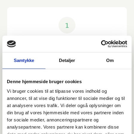
1
Hent dit pensionsoverblik på
pensionsinfo.dk
Samtykke
Detaljer
Om
Når du er på hjemmesiden, skal du klikke på
”Log ind”-knappen øverst til højre på siden.
Denne hjemmeside bruger cookies
Derefter skal du indtaste dit Mit-ID for at
Vi bruger cookies til at tilpasse vores indhold og
logge ind.
annoncer, til at vise dig funktioner til sociale medier og til
at analysere vores trafik. Vi deler også oplysninger om
Når du er logget ind, skal du klikke på fanen
din brug af vores hjemmeside med vores partnere inden
”Pension” øverst til venstre på siden
for sociale medier, annonceringspartnere og
analysepartnere. Vores partnere kan kombinere disse