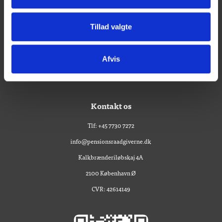
Sådan gør vi
Pensionsanalyse
Tillad valgte
Om os
Privatlivspolitik
Afvis
Cookies
Kontakt os
Tlf: +45 7730 7272
info@pensionsraadgiverne.dk
Kalkbrænderiløbskaj 4A
2100 København Ø
CVR: 42614149