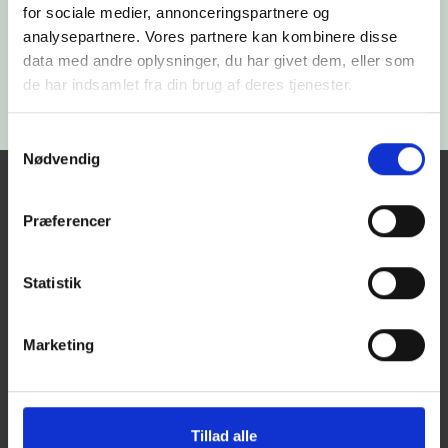
+45 7730 7272
for sociale medier, annonceringspartnere og
Skriv til os
analysepartnere. Vores partnere kan kombinere disse
info@pensionsraadgiverne.dk
data med andre oplysninger, du har givet dem, eller som
de har indsamlet fra din brug af deres tjenester.
Samtykkevalg
Nødvendig
Præferencer
Statistik
Marketing
Om PensionsRådgiverne
Tillad alle