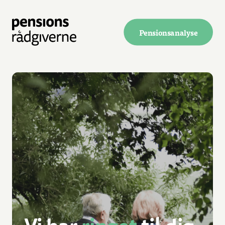
Pensionsanalyse
Vi har
ringet
til dig