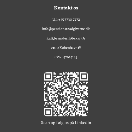
Kontakt os
Tlf: +45 7730 7272
info@pensionsraadgiverne.dk
Kalkbrænderiløbskaj 4A
2100 København Ø
CVR: 42614149
Scan og følg os på Linkedin