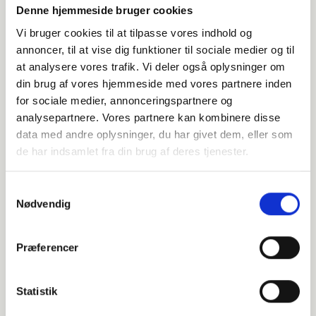
Denne hjemmeside bruger cookies
En vigtig rolle i et stærkt og værdidrevet team
Vi bruger cookies til at tilpasse vores indhold og
Et professionelt arbejdsmiljø med fokus på kvalitet
annoncer, til at vise dig funktioner til sociale medier og til
og kundetilfredshed
at analysere vores trafik. Vi deler også oplysninger om
Grundig oplæring i vores rådgivningskoncept,
din brug af vores hjemmeside med vores partnere inden
systemer og kommunikationsmetoder
for sociale medier, annonceringspartnere og
Gode udviklingsmuligheder – både fagligt og
analysepartnere. Vores partnere kan kombinere disse
personligt
data med andre oplysninger, du har givet dem, eller som
de har indsamlet fra din brug af deres tjenester.
Attraktiv lønmodel der tilpasses den enkelte profil
Om PensionsRådgiverne
Samtykkevalg
Nødvendig
PensionsRådgiverne blev etableret i 2021, vi har siden
2023 haft succes og derved opnået kraftig vækst.
Præferencer
Vi er i dag over 30 medarbejdere, heraf 9
pensionsrådgivere, vi rådgiver mere end 4.300 private
Statistik
kunder, som samlet har over 2.5 mia. kr. placeret i