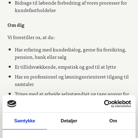
Bidrage til løbende forbedring af vores processer for
kundefastholdelse
Om dig
Vi forestiller os, at du:
Har erfaring med kundedialog, gerne fra forsikring,
pension, bank eller salg
Er tillidsvækkende, empatisk og god til at lytte
Har en professionel og løsningsorienteret tilgang til
samtaler
Trives med at arbejde selvstændigt og tage ansvar for
resultater
Er motiveret af at gøre en forskel for både kunder og
kolleger
Samtykke
Detaljer
Om
Vi tilbyder